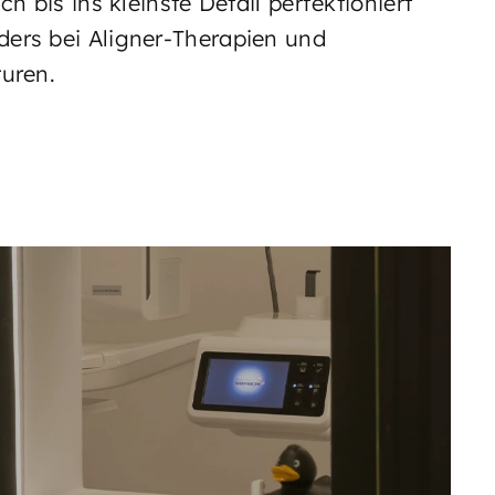
ch bis ins kleinste Detail perfektioniert
ers bei Aligner-Therapien und
turen.